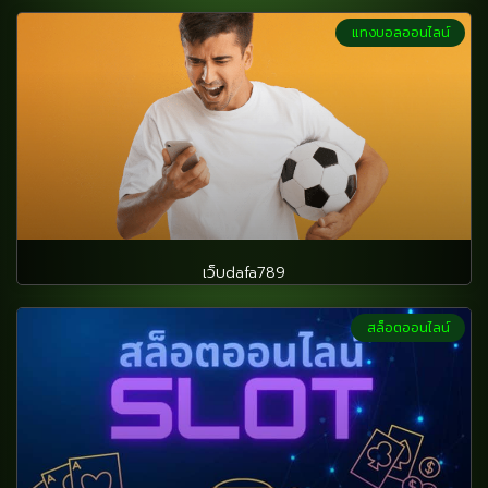
แทงบอลออนไลน์
เว็บdafa789
สล็อตออนไลน์