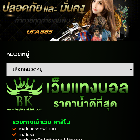
หมวดหมู่
รวมทางเข้าเว็บ คาสิโน
คาสิโน เครดิตฟรี 100
คาสิโนsa