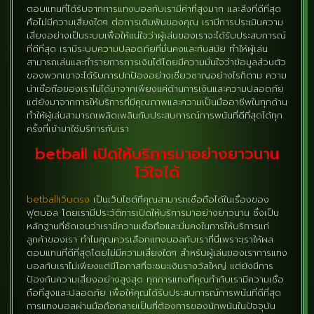
ตอบแทนที่ได้รับจากการแทงบอลกับเรามีค่าที่สูงมาก และสิ่งที่ดีที่สุด
คือไม่มีความเสี่ยงใดๆ ต่อการเดิมพันของคุณ เรามีการประเมินความ
เสี่ยงอย่างเป็นระบบเพื่อให้แน่ใจว่าผู้เล่นของเราจะได้รับประสบการณ์
ที่ดีที่สุด เรามีระบบความปลอดภัยที่มั่นคงและทันสมัย ทำให้ผู้เล่น
สามารถเล่นและทำรายการการเงินได้โดยมีความมั่นใจว่าข้อมูลส่วนตัว
ของพวกเขาจะได้รับการปกป้องอย่างเชี่ยวชาญอย่างไรก็ตาม ความ
น่าเชื่อถือของเราไม่ได้มาจากเพียงแค่ด้านการเงินและความปลอดภัย
แต่ยังมาจากการให้บริการที่มีคุณภาพและความเป็นมืออาชีพในทุกด้าน
ทำให้ผู้เล่นสามารถเพลิดเพลินกับประสบการณ์การพนันที่ดีที่สุดได้ทุก
ครั้งที่เข้ามาใช้บริการกับเรา
betball เปิดให้บริการมาอย่างยาวนาน
ไว้ใจได้
betballเว็บตรง
เป็นเว็บไซต์ที่คุณสามารถเชื่อถือได้ในเรื่องของ
ฟุตบอล โดยเรามีประวัติการเปิดให้บริการมาอย่างยาวนาน ซึ่งเป็น
หลักฐานที่ชัดเจนว่าเรามีความเชื่อถือและมั่นคงในการให้บริการแก่
ลูกค้าของเรา ทำไมคุณควรเลือกแทงบอลกับเราที่นี่เพราะเราให้ผล
ตอบแทนที่ดีที่สุดโดยไม่มีความเสี่ยงใดๆ สำหรับผู้เล่นของเราการแทง
บอลกับเราไม่เพียงแต่มีโอกาสที่จะชนะเงินรางวัลใหญ่ แต่ยังมีการ
ป้องกันความเสี่ยงอย่างสูงสุด ทุกการแทงที่คุณทำกับเรามีความเชื่อ
ถือที่สูงและปลอดภัย เพื่อให้คุณได้รับประสบการณ์การพนันที่ดีที่สุด
การแทงบอลผ่านมือถือกลายเป็นที่ต้องการของนักพนันในปัจจุบัน