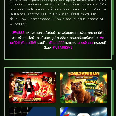
แข่งขัน ข้อมูลทีม และข่าวสารที่เป็นประโยชน์ที่ช่วยให้ผู้เล่นตัดสินใจใน
การวางเดิมพันได้ด้วยข้อมูลที่เป็นประโยชน์ ด้วยความไว้วางใจจากผู้
เล่นและการบริการที่ดีเยี่ยม เว็บแทงบอลที่นี่คือเส้นทางที่แน่นอน
สำหรับนักพนันที่ต้องการความมั่นคงและความสนุกสนานจากการเดิม
พันออนไลน์
UFA88S
แหล่งรวมคาสิโนชั้นนำ มาพร้อมเกมเดิมพันมากมาย มีทั้ง
บาคาร่าออนไลน์ คาสิโนสด รูเล็ต สล็อต ครบเครื่องเรื่องกีฬา
พัก
ยก168
พักยก369
รวมถึง
พักยก777
และแทง
มวยพักยก
ครบจบที่
นี่เลย
@UFA88SV8