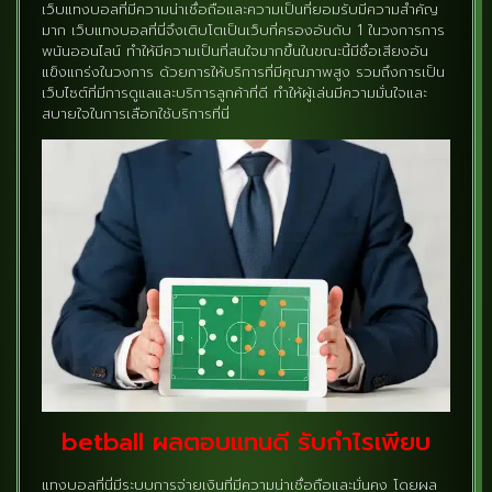
เว็บแทงบอลที่มีความน่าเชื่อถือและความเป็นที่ยอมรับมีความสำคัญ
มาก เว็บแทงบอลที่นี่จึงเติบโตเป็นเว็บที่ครองอันดับ 1 ในวงการการ
พนันออนไลน์ ทำให้มีความเป็นที่สนใจมากขึ้นในขณะนี้มีชื่อเสียงอัน
แข็งแกร่งในวงการ ด้วยการให้บริการที่มีคุณภาพสูง รวมถึงการเป็น
เว็บไซต์ที่มีการดูแลและบริการลูกค้าที่ดี ทำให้ผู้เล่นมีความมั่นใจและ
สบายใจในการเลือกใช้บริการที่นี่
betball ผลตอบแทนดี รับกำไรเพียบ
แทงบอลที่นี่มีระบบการจ่ายเงินที่มีความน่าเชื่อถือและมั่นคง โดยผล