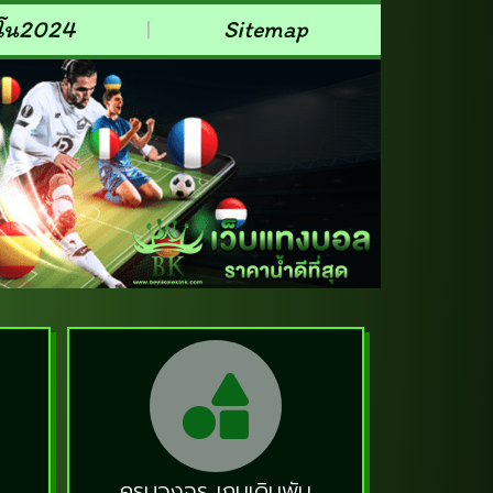
ิโน2024
Sitemap
ครบวงจร เกมเดิมพัน