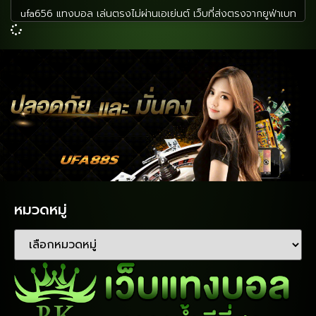
ufa656 แทงบอล เล่นตรงไม่ผ่านเอเย่นต์ เว็บที่ส่งตรงจากยูฟ่าเบท
หมวดหมู่