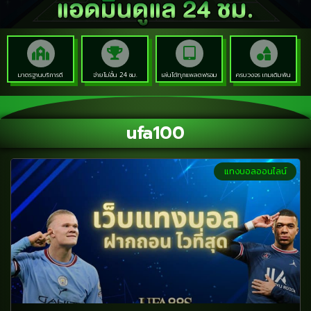
มาตรฐานบริการดี
จ่ายไม่อั้น 24 ชม.
เล่นได้ทุกแพลตฟรอม
ครบวงจร เกมเดิมพัน
ufa100
แทงบอลออนไลน์