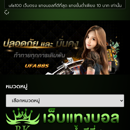
ufa100 เว็บตรง แทงบอลที่ดีที่สุด แทงขั้นต่ำเพียง 10 บาท เท่านั้น
หมวดหมู่