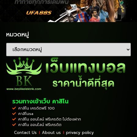
หมวดหมู่
รวมทางเข้าเว็บ คาสิโน
คาสิโน เครดิตฟรี 100
คาสิโนsa
คาสิโน ออนไลน์ ฟรีเครดิต ไม่ต้องฝาก
คาสิโน ออนไลน์ ฟรีเครดิต
Contact Us
About us
privacy policy