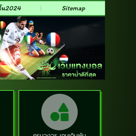
ิโน2024
Sitemap
ครบวงจร เกมเดิมพัน