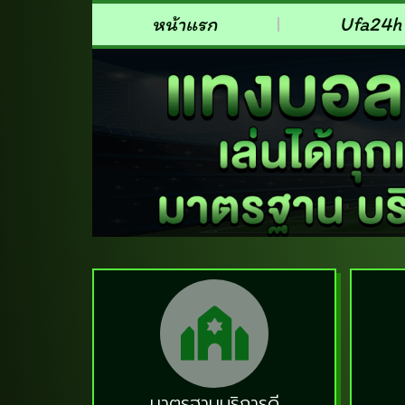
หน้าแรก
Ufa24h
มาตรฐานบริการดี