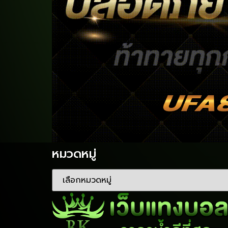
หมวดหมู่