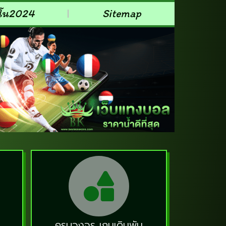
ิโน2024
Sitemap
ครบวงจร เกมเดิมพัน