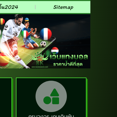
ิโน2024
Sitemap
ครบวงจร เกมเดิมพัน