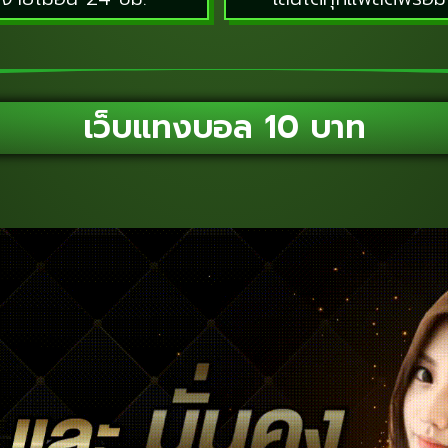
เว็บแทงบอล 10 บาท