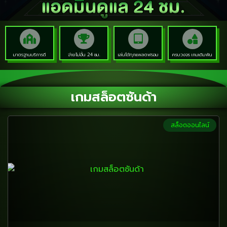
มาตรฐานบริการดี
จ่ายไม่อั้น 24 ชม.
เล่นได้ทุกแพลตฟรอม
ครบวงจร เกมเดิมพัน
เกมสล็อตซันด้า
สล็อตออนไลน์