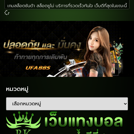
เกมสล็อตซันด้า สล็อตซูโม่ บริการที่รวดเร็วทันใจ เว็บดีที่สุดในขณะนี้
หมวดหมู่