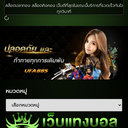
สล็อตปลาทอง สล็อตคิงคอง เว็บดีที่สุดในขณะนี้บริการที่รวดเร็วทันใจ
ทุกวินาที
หมวดหมู่