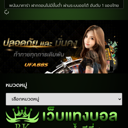
พนันบาคาร่า ฝากถอนไม่มีขั้นต่ำ ผ่านระบบออโต้ อันดับ 1 ของไทย
หมวดหมู่