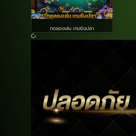
ทดลองเล่น เกมยิงปลา