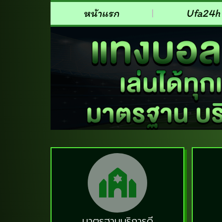
หน้าแรก
Ufa24h
มาตรฐานบริการดี