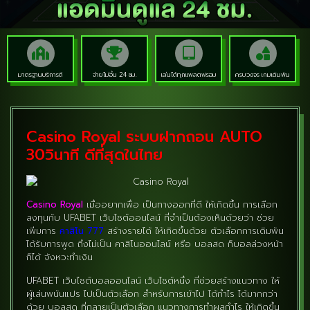
มาตรฐานบริการดี
จ่ายไม่อั้น 24 ชม.
เล่นได้ทุกแพลตฟรอม
ครบวงจร เกมเดิมพัน
Casino Royal ระบบฝากถอน AUTO
30วินาที ดีที่สุดในไทย
Casino Royal
เมื่ออยากเพื่อ เป็นทางออกที่ดี ให้เกิดขึ้น การเลือก
ลงทุนกับ UFABET เว็บไซต์ออนไลน์ ที่จำเป็นต้องเห็นด้วยว่า ช่วย
เพิ่มการ
คาสิโน 777
สร้างรายได้ ให้เกิดขึ้นด้วย ตัวเลือกการเดิมพัน
ได้รับการพูด ถึงไม่เป็น คาสิโนออนไลน์ หรือ บอลสด ก็บอลล่วงหน้า
ก็ได้ จังหวะทำเงิน
UFABET เว็บไซต์บอลออนไลน์ เว็บไซต์หนึ่ง ที่ช่วยสร้างแนวทาง ให้
ผู้เล่นพนันแปร ไปเป็นตัวเลือก สำหรับการเข้าไป ได้กำไร ได้มากกว่า
ด้วย บอลสด ที่กลายเป็นตัวเลือก แนวทางการทำผลกำไร ให้เกิดขึ้น