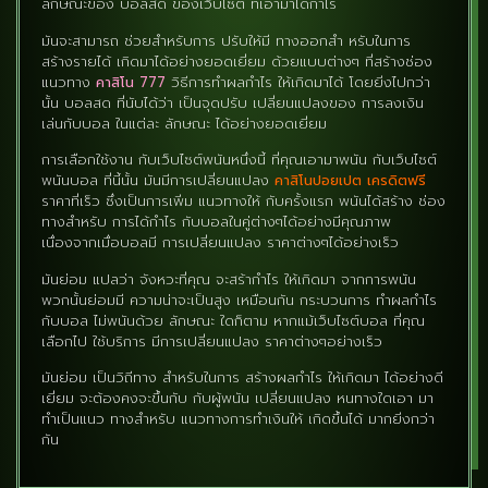
ลักษณะของ บอลสด ของเว็บไซต์ ที่เอามาได้กำไร
มันจะสามารถ ช่วยสำหรับการ ปรับให้มี ทางออกสำ หรับในการ
สร้างรายได้ เกิดมาได้อย่างยอดเยี่ยม ด้วยแบบต่างๆ ที่สร้างช่อง
แนวทาง
คาสิโน 777
วิธีการทำผลกำไร ให้เกิดมาได้ โดยยิ่งไปกว่า
นั้น บอลสด ที่นับได้ว่า เป็นจุดปรับ เปลี่ยนแปลงของ การลงเงิน
เล่นกับบอล ในแต่ละ ลักษณะ ได้อย่างยอดเยี่ยม
การเลือกใช้งาน กับเว็บไซต์พนันหนึ่งนี้ ที่คุณเอามาพนัน กับเว็บไซต์
พนันบอล ที่นี้นั้น มันมีการเปลี่ยนแปลง
คาสิโนปอยเปต เครดิตฟรี
ราคาที่เร็ว ซึ่งเป็นการเพิ่ม แนวทางให้ กับครั้งแรก พนันได้สร้าง ช่อง
ทางสำหรับ การได้กำไร กับบอลในคู่ต่างๆได้อย่างมีคุณภาพ
เนื่องจากเมื่อบอลมี การเปลี่ยนแปลง ราคาต่างๆได้อย่างเร็ว
มันย่อม แปลว่า จังหวะที่คุณ จะสร้ากำไร ให้เกิดมา จากการพนัน
พวกนั้นย่อมมี ความน่าจะเป็นสูง เหมือนกัน กระบวนการ ทำผลกำไร
กับบอล ไม่พนันด้วย ลักษณะ ใดก็ตาม หากแม้เว็บไซต์บอล ที่คุณ
เลือกไป ใช้บริการ มีการเปลี่ยนแปลง ราคาต่างๆอย่างเร็ว
มันย่อม เป็นวิถีทาง สำหรับในการ สร้างผลกำไร ให้เกิดมา ได้อย่างดี
เยี่ยม จะต้องคงจะขึ้นกับ กับผู้พนัน เปลี่ยนแปลง หนทางใดเอา มา
ทำเป็นแนว ทางสำหรับ แนวทางการทำเงินให้ เกิดขึ้นได้ มากยิ่งกว่า
กัน