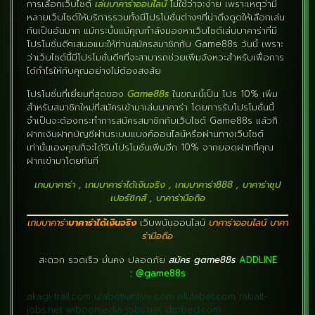
การเลือกเว็บไซต์
เล่นบาคาร่าออนไลน์
ไม่ใช้ว่าจะง่าย เพราะเหตุว่ามี
หลายเว็บไซต์ให้บริการรวมทั้งมีโปรโมชั่นต่างๆที่น่าดึงดูดให้เลือกเล่น
กันเป็นอันมาก แม้กระนั้นแม้คุณกำลังมองหาเว็บไซต์เล่นบาคาร่าที่มี
โปรโมชั่นดีๆเสนอแนะให้ท่านสมัครสมาชิกกับ Game88s วันนี้ เพราะ
ว่าเว็บไซต์นี้มีโปรโมชั่นดีๆที่จะสามารถช่วยเพิ่มจังหวะสำหรับเพื่อการ
ได้กำไรให้กับคุณอย่างไม่ต้องสงสัย
โปรโมชั่นที่เยี่ยมที่สุดของ
Game88s
ในขณะนี้เป็น โปร 10% เพิ่ม
สำหรับสมาชิกใหม่ที่สมัครเข้ามาเล่นบาคาร่า โดยการรับโปรโมชั่นนี้
จำเป็นจะต้องกระทำการสมัครสมาชิกกับเว็บไซต์ Game88s แล้วก็
ฝากเงินฝากบัญชีผ่านระบบแบงค์ออนไลน์หรือผ่านทางเว็บไซต์
เท่านั้นเองคุณก็จะได้รับโปรโมชั่นเพิ่มอีก 10% จากยอดฝากที่คุณ
ฝากเข้ามาโดยทันที
เกมบาคาร่า , เกมบาคาร่าได้เงินจริง , เกมบาคาร่า888 , บาคาร่าซุป
เปอร์ซิกส์ , บาคาร่ามือถือ
เกมบาคาร่า
บาคาร่าได้เงินจริง
เว็บพนันออนไลน์
บาคาร่าออนไลน์ บาคา
ร่ามือถือ
สะดวก รวดเร็ว มั่นคง ปลอดภัย
สมัคร
game88s
ADDLINE
:
@game88s
akagi-trail.com
ufabetwinlive.com
elufabet.com
rabatt-
jobs.net
wiboomedia-jobs.net
drobed.com