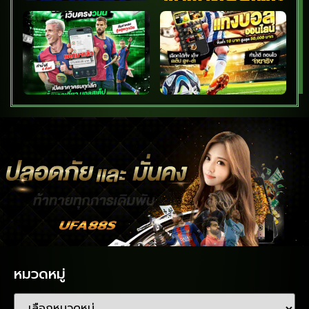
หมวดหมู่