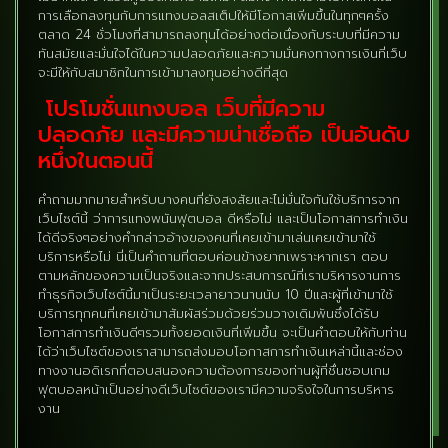
การเลือกลงทุนกับการแทงบอลสเต็ปให้มีโอกาสเพิ่มขึ้นในทุกๆครั้ง
ตลาด 24 ชั่วโมงที่สามารถลงทุนได้อย่างต่อเนื่องกับระบบที่มีความ
ทันสมัยและมั่นใจได้ในความปลอดภัยและความมั่นคงทางการเงินที่เว็บ
จะมีให้กับสมาชิกในการเข้ามาลงทุนอย่างดีที่สุด
โปรโมชั่นแทงบอล เว็บที่มีความ
ปลอดภัย และมีความน่าเชื่อถือ เป็นอันดับ
หนึ่งในตอนนี้
คำถามมากมายสำหรับบางคนที่ยังสงสัยและไม่มั่นใจกันใช้บริการจาก
เว็บไซต์นี้ ว่าการแทงพนันฟุตบอล ดีหรือไม่ และเป็นโอกาสการทำเงิน
ได้ดีจริงๆอย่างคำกล่าวอ้างของคนที่เคยเข้ามาเล่นเคยเข้ามาใช้
บริการหรือไม่ นี่เป็นคำถามที่ตอบค่อนข้างยากเพราะหากเรา ตอบ
ตามหลักของความเป็นจริงและจากประสบการณ์ที่เราบริหารงานการ
ทำธุรกิจเว็บไซต์นี้มาเป็นระยะเวลายาวนานนับ 10 ปีและผู้ที่เข้ามาใช้
บริการทุกคนที่เคยเข้ามาสัมผัสร่วมด้วยร่วมวางเดิมพันซึ่งได้รับ
โอกาสการทำเงินดีๆรวมทั้งยอดเงินที่เพิ่มขึ้น จะเป็นคำตอบให้กับท่าน
ได้ว่าเว็บไซต์ของเราสามารถส่งมอบโอกาสการทำเงินเหล่านี้และช่อง
ทางงานอดิเรกที่ตอบสนองความต้องการของท่านผู้ที่ชื่นชอบเกม
ฟุตบอลหน้าเป็นอย่างดีเว็บไซต์ของเรามีความจริงใจในการบริหาร
งาน