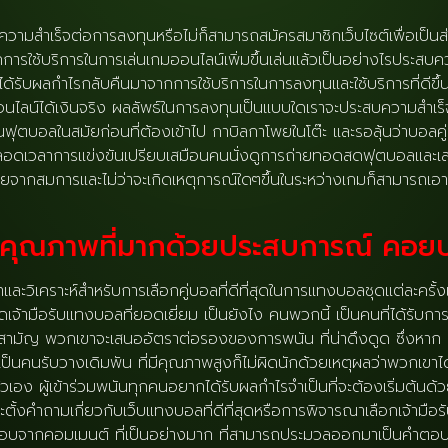
วามสำเร็จต่อการลงทุนหรือไม่ก็สามารถสมัครสมาชิกเว็บไซต์เพื่อเป็น
ารใช้บริการในการเล่นเกมออนไลน์เพิ่มขึ้นเล่นแล้วเป็นอย่างไรประสบค
ได้รับผลกำไรกลับคืนมาจากการใช้บริการในการลงทุนและใช้บริการที่ดีข
นไลน์ได้เงินจริง ผลลัพธ์ในการลงทุนเป็นแบบใดเราจะประสบความสำเร็
ันฟุตบอลในสมัยก่อนที่ต้องเข้าไป กาบิลกาโพยในโต๊ะ และรอลุ้นว่าบอลคู่
อดเวลาการแข่งขันเปรียบเสมือนคนนั่งดูการถ่ายทอดสดฟุตบอลและเล่นไ
ายจากสมการและไม่ว่าจะเกิดเหตุการณ์ใดๆขึ้นในระหว่างเกมก็สามารถเอาไป
านคุณภาพที่มากด้วยประสบการณ์ คอยบ
าและวิเคราะห์สำหรับการเลือกคู่บอลที่ดีที่สุดในการแทงบอลชุดแต่ละค
ุดเจ้ามือรับแทงบอลที่ยอดเยี่ยม เป็นยังไง คนพวกนี้ เป็นคนที่ได้รับก
สามัญ พวกเขาจะเสนออัตราต่อรองของการพนัน ที่น่าดึงดูด ซึ่งหาก
็นคนรับวางเดิมพัน ที่มีคุณภาพสูงก็ไม่ผิดนักด้วยเหตุผลว่าพวกเขาได้เสน
วเอง ผู้เข้าร่วมพนันทุกคนอยากได้รับผลกำไรจำเป็นที่จะต้องเริ่มต้นด้
ตั้งคำถามเกี่ยวกับเว็บแทงบอลที่ดีที่สุดหรือการพิจารณาเลือกเจ้ามือร
ำตอบจากคอมเมนต์ ที่เป็นอย่างมาก ที่สามารถประมวลออกมาเป็นคำตอบให้ค