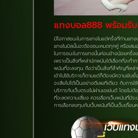
แทงบอล888 พร้อมรับสิ
มีโอกาสชนะในการแทงในแต่ครั้งที่ท่านแทงนั้น
แทงในบิลนั้นจะต้องชนะหมดทุกคู่ หรือเสมอ 
ในการชนะในการแทงนั้นค่อนข้างน้อยครั้งของ
เพราะเป็นสิ่งที่เหล่านักพนันได้เลือกที่จ
พนันที่จะลงทุน ถือว่าเป็นสิ่งที่สำคัญที่เห
เข้าไปใช้บริการก็ตามแต่ก็ต้องมีความยับยั้
จะเสียไปได้เป็นอย่างดีเลยทีเดียว กับการใช้
บริการกับเว็บตรงไม่ผ่านเอเย่นต์ โดยไม่ต
ที่จะลดความเสี่ยง ควรเลือกเว็บพนันที่มีระ
การเลือกลงทุนกับเว็บพนันที่เป็นเว็บเถื่อนห