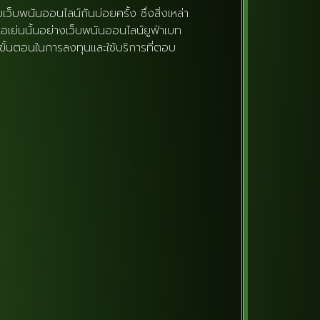
็บพนันออนไลน์กันบ่อยครั้ง ซึ่งสิ่งเหล่า
านเอเย่นนั้นอย่างเว็บพนันออนไลน์ยูฟ่าเบท
ูขั้นตอนในการลงทุนและใช้บริการที่ตอบ