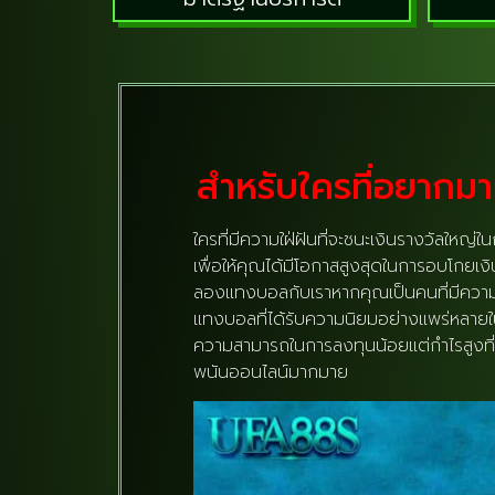
สำหรับใครที่อยาก
ใครที่มีความใฝ่ฝันที่จะชนะเงินรางวัลให
เพื่อให้คุณได้มีโอกาสสูงสุดในการอบโกยเ
ลองแทงบอลกับเราหากคุณเป็นคนที่มีความใฝ่
แทงบอลที่ได้รับความนิยมอย่างแพร่หลายในว
ความสามารถในการลงทุนน้อยแต่กำไรสูงที่ผู้
พนันออนไลน์มากมาย