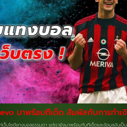
o มาพร้อมทีเด็ด สัมผัสกับการทำเงินไ
ค่เว็บไซต์แทงบอลธรรมดา แต่เรายังมาพร้อมกับทีเด็ดและข้อมูลอันเป็นป