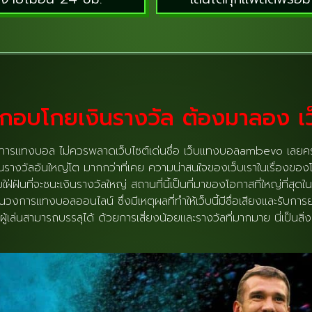
มากอบโกยเงินรางวัล ต้องมาลอง
ญ่ในการแทงบอล ไม่ควรพลาดเว็บไซต์เด่นชื่อ เว็บแทงบอลambevo เลยคร
งินรางวัลอันใหญ่โต มากกว่าที่เคย ความน่าสนใจของเว็บเราในเรื่อง
ฝันที่จะชนะเงินรางวัลใหญ่ สถานที่นี้เป็นที่มาของโอกาสที่ใหญ่ที่สุด
งการแทงบอลออนไลน์ ซึ่งมีเหตุผลที่ทำให้เว็บนี้มีชื่อเสียงและรับกา
เล่นสามารถบรรลุได้ ด้วยการเสี่ยงน้อยและรางวัลที่มากมาย นี่เป็นสิ่งท