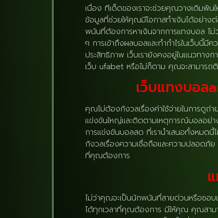
เนื่อง ทีเด็ดของเราจะช่วยคุณวางเดิมพันใ
ข้อมูลที่ช่วยให้คุณมีโอกาสทำเงินได้อย่าง
พนันที่ต้องการหาเงินจากการแทงบอล ไม่ว่
ๆ การเข้าถึงผลบอลและทำกำไรในเว็บนี้มี
ประสิทธิภาพ เว็บเรายังคงอยู่ในแนวทางการพ
เว็บ ufabet หรือไม่ก็ตาม คุณจะสามารถติด
เว็บแทงบอลam
คุณไม่ต้องกังวลเรื่องค่าใช้จ่ายในการด
แข่งขันใหญ่และติดตามเหตุการณ์บอลอย่างใ
การแข่งขันบอลสด ที่เรานำเสนอทั้งหมดนี้ไม
กังวลเรื่องความเชื่อถือและความปลอดภัย 
ที่คุณต้องการ
แ
ไม่ว่าคุณจะเป็นนักพนันที่สายด่วนหรือช
ได้ทุกเวลาที่คุณต้องการ มีให้คุณ คุณสาม