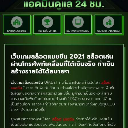
มาตรฐานบริการดี
จ่ายไม่อั้น 24 ชม.
เล่นได้ทุกแพลตฟรอม
ครบวงจร เกมเดิมพัน
เว็บเกมสล็อตแมชชีน 2021 สล็อตเล่น
ผ่านโทรศัพท์เคลื่อนที่ได้เงินจริง ทำเงิน
สร้างรายได้ได้สบายๆ
เว็บเกมสล็อตแมชชีน
UFABET คนที่อยากได้ผลกำไรได้เข้า
สล็อต
แมชชีน
ไปวางเดิมพันกับลักษณะต่างๆได้อย่างมีคุณภาพมากเพิ่มขึ้น
ในแต่ละข้อตกลงการผลิตรายได้ให้มีขึ้น ยูฟ่าเบทเป็นจังหวะสำหรับ
การวางเดิมพันกับเกมในแบบต่างๆที่ทำให้ผู้โดยสารแต่ละคนเปลี่ยน
เป็นตัวเลือก สร้างผลกำไรให้เกิดมาหรือสามารถเข้าถึงเกมในรูปแบบ
ต่างๆได้ง่ายมากยิ่งขึ้น
ยูฟ่าเบทช่วยรองรับในสิ่ง
สล็อต แมชชีน
ที่อยากได้หรือเปลี่ยนไป
เป็นตัวเลือกในส่วนของ เพื่อขั้นตอนการทำเงินให้เกิดขึ้นกับคนที่หวัง