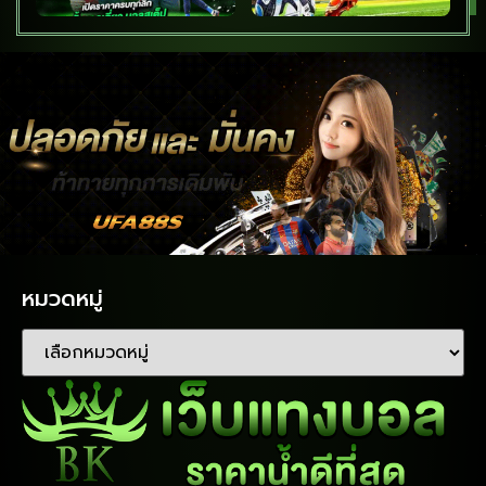
หมวดหมู่