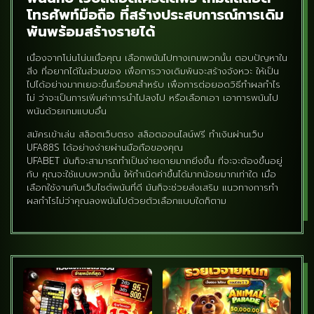
โทรศัพท์มือถือ ที่สร้างประสบการณ์การเดิม
พันพร้อมสร้างรายได้
เนื่องจากโน่นโน่นเมื่อคุณ เลือกพนันไปทางเกมพวกนั้น ตอบปัญหาใน
สิ่ง ที่อยากได้ในส่วนของ เพื่อการวางเดิมพันจะสร้างจังหวะ ให้เป็น
ไปได้อย่างมากเยอะขึ้นเรื่อยๆสำหรับ เพื่อการต่อยอดวิธีทำผลกำไร
ไม่ ว่าจะเป็นการเพิ่มค่าการนำไปลงไป หรือเลือกเอา เอาการพนันไป
พนันด้วยเกมแบบอื่น
สมัครเข้าเล่น สล็อตเว็บตรง สล็อตออนไลน์ฟรี ทำเงินผ่านเว็บ
UFA88S ได้อย่างง่ายผ่านมือถือของคุณ
UFABET มันก็จะสามารถทำเป็นง่ายดายมากยิ่งขึ้น ที่จะจะต้องขึ้นอยู่
กับ คุณจะใช้แบบพวกนั้น ให้กำเนิดค่าขึ้นได้มากน้อยมากเท่าใด เมื่อ
เลือกใช้งานกับเว็บไซต์พนันที่ดี มันก็จะช่วยส่งเสริม แนวทางการทำ
ผลกำไรไม่ว่าคุณลงพนันไปด้วยตัวเลือกแบบใดก็ตาม