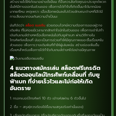
สร้างรายได้ให้เกิดมาอย่างดีเยี่ยม ที่จึงควรสังกัดคุณจะประยุกต์พวก
นั้นให้มีทางออกในส่วนของ เพื่อการได้กำไรที่เกิดขึ้นมาได้มากน้อย
มากแค่ไหน เหตุเพราะ เมื่อเลือกพนันลงไปด้วยลักษณะต่างๆที่มิได้มี
การเสี่ยงมากจนเกินความจำเป็นนะ
มันก็จัดว่า
สล็อต แมชชีน
ช่วยตอบโจทย์ความต้องการของผู้วาง
เดิมพัน ที่ไม่ค่อยมีเวลามากสักเท่าไรนักในส่วนของ เพื่อการเข้าไปทำ
เงินกับเกมส์ต่างๆหรือเลือกพนันไปกับยูฟ่าเบท ผ่านวิถีทางใน
โทรศัพท์เคลื่อนที่ มันจะเป็นการช่วยทำให้มีคุณภาพเยอะขึ้นเรื่อยๆใน
ส่วนของ เพื่อการวางเดิมพันที่ทำให้ผู้เล่นพนัน สร้างช่องเพิ่มขึ้น
เรื่อยๆสำหรับเพื่อการได้กำไรกับเกมส์ต่างๆได้อย่างมีคุณภาพ
4 แนวทางสมัครเล่น สล็อตฟรีเครดิต
สล็อตออนไลน์โทรศัพท์เคลื่อนที่ กับยู
ฟ่าเบท ที่ง่ายเร็วไวและไม่ก่อให้เกิด
อันตราย
1. กรอกเบอร์โทรศัพท์ 10 ตัว เข้ารหัสผ่าน 6 ตัวขึ้นไป
2. ชื่อ – สกุล(ควรต้องใช้ชื่อนามสกุลจริงเท่านั้นเอง)
3. เลือกบัญชีธนาคาร (ชื่อบัญชีควรต้องตรงกับชื่อที่ลงทะเบียนเป็น