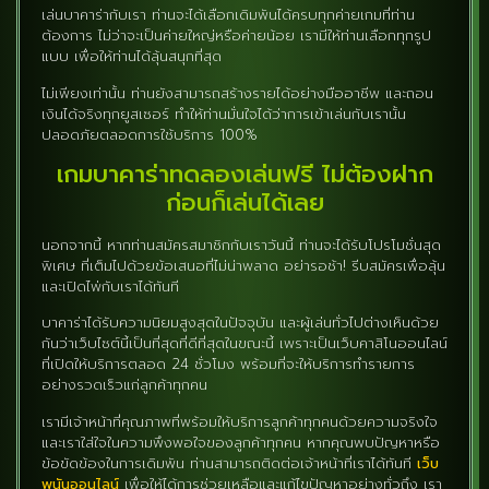
เล่นบาคาร่ากับเรา ท่านจะได้เลือกเดิมพันได้ครบทุกค่ายเกมที่ท่าน
ต้องการ ไม่ว่าจะเป็นค่ายใหญ่หรือค่ายน้อย เรามีให้ท่านเลือกทุกรูป
แบบ เพื่อให้ท่านได้ลุ้นสนุกที่สุด
ไม่เพียงเท่านั้น ท่านยังสามารถสร้างรายได้อย่างมืออาชีพ และถอน
เงินได้จริงทุกยูสเซอร์ ทำให้ท่านมั่นใจได้ว่าการเข้าเล่นกับเรานั้น
ปลอดภัยตลอดการใช้บริการ 100%
เกมบาคาร่าทดลองเล่นฟรี ไม่ต้องฝาก
ก่อนก็เล่นได้เลย
นอกจากนี้ หากท่านสมัครสมาชิกกับเราวันนี้ ท่านจะได้รับโปรโมชั่นสุด
พิเศษ ที่เต็มไปด้วยข้อเสนอที่ไม่น่าพลาด อย่ารอช้า! รีบสมัครเพื่อลุ้น
และเปิดไพ่กับเราได้ทันที
บาคาร่าได้รับความนิยมสูงสุดในปัจจุบัน และผู้เล่นทั่วไปต่างเห็นด้วย
กันว่าเว็บไซต์นี้เป็นที่สุดที่ดีที่สุดในขณะนี้ เพราะเป็นเว็บคาสิโนออนไลน์
ที่เปิดให้บริการตลอด 24 ชั่วโมง พร้อมที่จะให้บริการทำรายการ
อย่างรวดเร็วแก่ลูกค้าทุกคน
เรามีเจ้าหน้าที่คุณภาพที่พร้อมให้บริการลูกค้าทุกคนด้วยความจริงใจ
และเราใส่ใจในความพึงพอใจของลูกค้าทุกคน หากคุณพบปัญหาหรือ
ข้อขัดข้องในการเดิมพัน ท่านสามารถติดต่อเจ้าหน้าที่เราได้ทันที
เว็บ
พนันออนไลน์
เพื่อให้ได้การช่วยเหลือและแก้ไขปัญหาอย่างทั่วถึง เรา