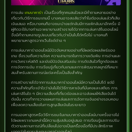
การเล่น
เกมบาคาร่า
เป็นเรื่องที่ทุกคนสนใจและมีคำถามหลายอย่าง
เกี่ยวกับวิธีการชนะเกมนี้ บางคนอาจสงสัยว่าทำไมต้องเล่นแล้วก็เสีย
เงินเสมอ หรือบางคนก็อาจชนะบ้างแต่กลับมีการแพ้กลับมาอีกครั้ง มี
ผู้คิดจะใช้บางท่านจะพยายามสร้างรายได้จากการเล่นคาสิโนออนไลน์
จึงมีคำถามหลายรูปแบบเกี่ยวกับว่าเป็นไปได้หรือไม่ บางคนก็
พยายามหาสูตรจากเว็บไซต์ต่าง ๆ
การเล่นบาคาร่าออนไลน์มีปัจจัยหลายอย่างที่มีผลต่อผลลัพธ์ของ
เกม ซึ่งรวมถึงความโชค ความสามารถในการวางเดิมพัน การอ่านและ
การวิเคราะห์สถิติ และยังมีปัจจัยเสริมเช่น การตัดสินใจที่ถูกต้องและ
การจัดการเงิน การเรียนรู้เกี่ยวกับเกมและการพัฒนากลยุทธ์ที่เหมาะ
สมสำหรับสถานการณ์แต่ละครั้งเป็นสิ่งสำคัญ
การสร้างรายได้จากการเล่นบาคาร่าออนไลน์มีความเป็นไปได้ แต่มี
ความสำคัญที่จะเข้าใจว่ามันไม่ใช่วิธีการหาเงินที่มั่นคงและเสถียร การ
เล่นคาสิโนใด ๆ มีความเสี่ยงที่เกี่ยวข้องและอาจส่งผลให้เสียเงินได้
ดังนั้น ควรทำการวางแผนการเล่นและการจัดการเงินอย่างรอบคอบ
เพื่อลดความเสี่ยงในการสูญเสียเงินในระยะยาว
การมองหาสูตรหรือวิธีการชนะในเกมบาคาร่าออนไลน์บางครั้งอาจไม่
ได้ผลเพราะเกมเหล่านี้มีความสุ่มสลับอยู่เสมอ การเรียนรู้และการปรับ
ตัวตามสถานการณ์ที่เปลี่ยนไปอาจเป็นเครื่องมือที่มีประสิทธิภาพ
มากกว่าในการเล่นเกมบาคาร่าออนไลน์