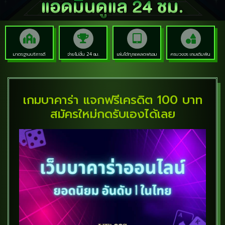
มาตรฐานบริการดี
จ่ายไม่อั้น 24 ชม.
เล่นได้ทุกแพลตฟรอม
ครบวงจร เกมเดิมพัน
เกมบาคาร่า แจกฟรีเครดิต 100 บาท
สมัครใหม่กดรับเองได้เลย