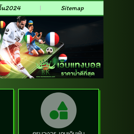
ิโน2024
Sitemap
ครบวงจร เกมเดิมพัน