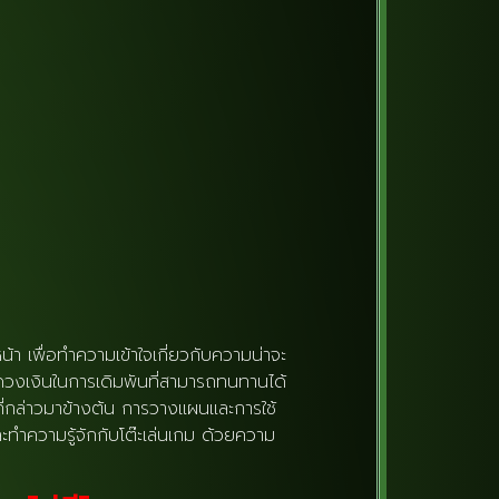
า เพื่อทำความเข้าใจเกี่ยวกับความน่าจะ
นดวงเงินในการเดิมพันที่สามารถทนทานได้
ี่กล่าวมาข้างต้น การวางแผนและการใช้
ะทำความรู้จักกับโต๊ะเล่นเกม ด้วยความ