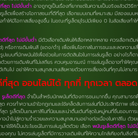
ี่สุด ไม่มีขั้นต่ำ
อาจถูกดูเป็นเรื่องที่ยากแต่ในความเป็นจริงแล้วมีวิธีการเ
ูเล็ตเพื่อสร้างโอกาสชนะที่ดีที่สุด เลือกแบบเกมที่เหมาะสม มีสองแบบหลั
ทำให้มีโอกาสเสี่ยงสูงขึ้น ในขณะที่รูเล็ตยุโรปมีเพียง 0 ในล้อเสียงทำใ
ดีที่สุด ไม่มีขั้นต่ำ
มีตัวเลือกเดิมพันให้เลือกหลากหลาย ควรเลือกเดิมพั
d) หรือการเดิมพันสี (แดง/ดำ) เพื่อเพิ่มโอกาสในการชนะและลดความเสี
ูปแบบที่นักพนันใช้เพื่อช่วยในการตัดสินใจในการเล่นรูเล็ต อย่างไรก
น้ำด้วยการเดิมพันที่ไม่เสถียร ควบคุมอารมณ์ การเล่นรูเล็ตอาจทำให้คุ
ว้เกินไป อย่าให้ความสนุกสนานเสียหายด้วยการเสี่ยงเงินที่คุณไม่สามาร
ดีที่สุด ออนไลน์ได้ ทุกที่ ทุกเวลา ตลอด
รูเล็ตดีที่สุด
จำเป็นสำหรับนักพนันที่ต้องการชนะมากขึ้น คุณสามารถฝึก
ที่สุด ควรทำความเข้าใจกฎเกมและใช้เคล็ดลับการเล่นที่มีประสิทธิภาพ เพ
ดีที่สุด รูเล็ตเป็นเกมคาสิโนที่นิยมและน่าตื่นเต้นที่สุดในหมู่คนที่ชื่นชอบการ
จนำไปสู่ความร่ำรวยและความสนุกสนานอย่างต่อเนื่องในคาสิโน ด้วยเท
นำมาใช้ให้เป็นประโยชน์ในการเล่นรูเล็ตด้วย เลือก
พนันรูเล็ตดีที่สุด ไม่มีข
งคุณ ไม่ควรเล่นรูเล็ตที่มีการวางเดิมพันที่ให้ความไกล้เคียงกับสิ่งที่ไ