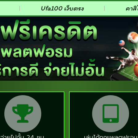
Ufa100 เว็บตรง
คาส
จ่ายไม่อั้น 24 ชม.
เล่นได้ทุกแพลตฟรอม