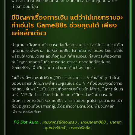
พิจารณาโปรโมชั่นและก็สิทธิประโยชน์ที่เว็บเสนอให้ในทุกวันเพื่อได้
กำไรที่เยี่ยมที่สุด
มีปัญหาเรื่องการเงิน แต่ว่าไม่เคยทราบจะ
ทำเช่นไร Game88s ช่วยคุณได้ เพียง
แค่คลิ๊กเดียว
ถ้าคุณเจอปัญหาในด้านการคลังเมื่อเล่นบาคาร่า และไม่ทราบทางแก้ไข
คุณสามารถพึ่งพาอาศัย Game88s ได้ คณะทำงานของ Game88s
พร้อมให้ความช่วยเหลือเกื้อกูลและก็คำเสนอแนะที่สมควรเพื่อจัดการ
กับปัญหาของคุณในด้านการคลัง คุณสามารถคลิ๊กที่ลิงก์ของ
Game88s เพื่อติดต่อคณะทำงานได้อย่างง่ายดาย
ในเนื้อหานี้พวกเราได้เรียนรู้วิธีการเล่นบาคาร่า VIP แล้วก็จุดสำคัญ
ของบริการที่มีคุณภาพสำหรับผู้เล่นในระดับ VIP ทั้งยังยังพูดถึงการ
ทดสอบเล่นฟรี โปรโมชั่นรวมทั้งสิทธิประโยชน์ที่มีสำหรับในการเล่นบา
คาร่า VIP อีกด้วย ยิ่งกว่านั้นยังเสนอวิถีทางสำหรับในการขจัด
ปัญหาทางการเงินที่ Game88s สามารถช่วยคุณได้ คุณสามารถเข้า
ถึงข้อมูลรวมทั้งบริการกลุ่มนี้ได้อย่างง่ายดายโดยเพียงแค่คลิ๊ก
เพียงแค่ครั้งเดียว
PG Slot Auto
, เกมบาคาร่าได้เงินจริง , เกมบาคาร่า888 , บาคาร่า
ซุปเปอร์ซิกส์ , บาคาร่ามือถือ