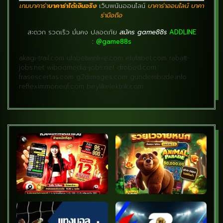
เกมบาคาร่า
บาคาร่าได้เงินจริง
เว็บพนันออนไลน์
บาคาร่าออนไลน์ บาคา
ร่ามือถือ
สะดวก รวดเร็ว มั่นคง ปลอดภัย
สมัคร
game88s
ADDLINE
:
@game88s
akagi-trail.com
ufabetwinlive.com
elufabet.com
rabatt-
jobs.net
wiboomedia-jobs.net
drobed.com
frasescertas.com
g2dimages.com
gundembizde.info
refleximmoneuf.com
beylikelektrik.com