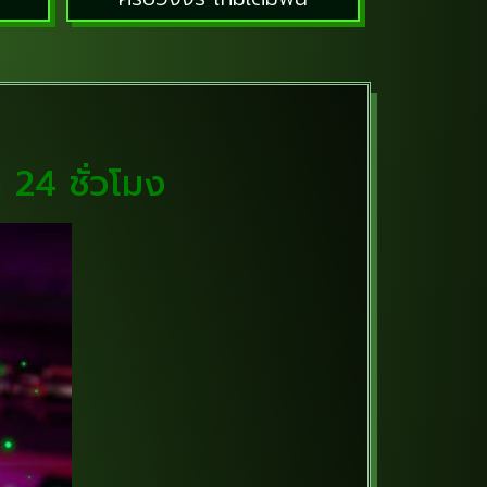
 24 ชั่วโมง