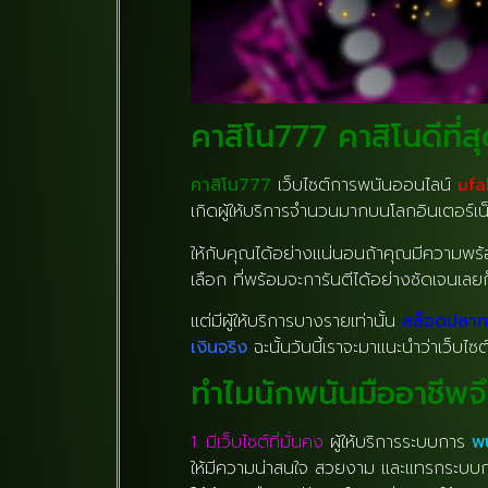
คาสิโน777 คาสิโนดีที่ส
คาสิโน777
เว็บไซต์การพนันออนไลน์
ufa
เกิดผู้ให้บริการจำนวนมากบนโลกอินเตอร์
ให้กับคุณได้อย่างแน่นอนถ้าคุณมีความพร้
เลือก ที่พร้อมจะการันตีได้อย่างชัดเจนเล
แต่มีผู้ให้บริการบางรายเท่านั้น
สล็อตปลา
เงินจริง
ฉะนั้นวันนี้เราจะมาแนะนำว่าเว็บไซ
ทำไมนักพนันมืออาชีพจ
1. มีเว็บไซต์ที่มั่นคง
ผู้ให้บริการระบบการ
พ
ให้มีความน่าสนใจ สวยงาม และแทรกระบบการ