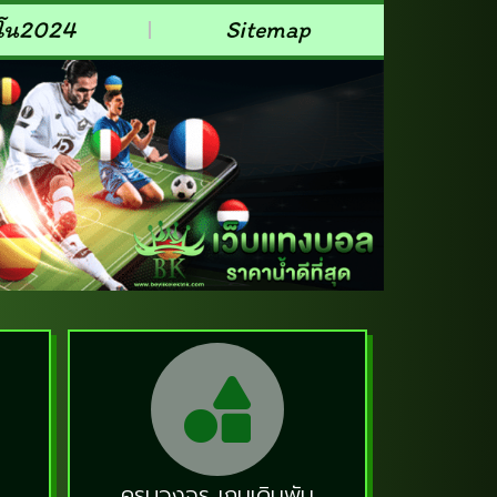
ิโน2024
Sitemap
ครบวงจร เกมเดิมพัน